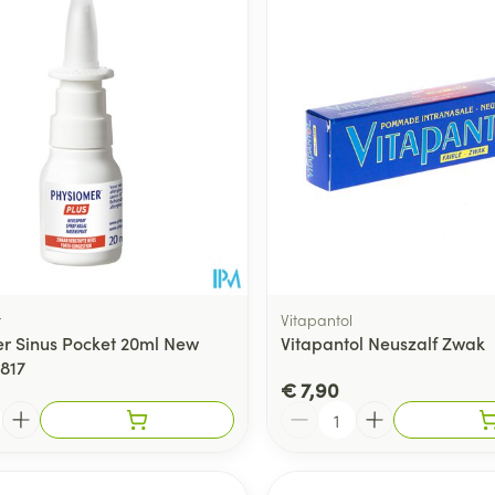
Toon meer
ging
Supplementen
Insectenwe
Mondmaskers
middelen
ssen
 -
id
d
r
Vitapantol
r Sinus Pocket 20ml New
Vitapantol Neuszalf Zwak
4817
€ 7,90
Zelfbruiner
Scheren
Aantal