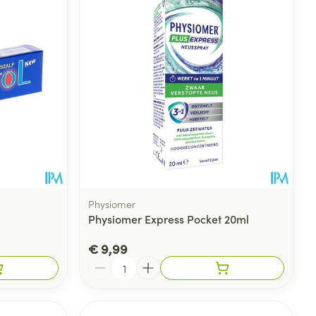
rende
Parfums en
geurproducten
Physiomer
Physiomer Express Pocket 20ml
€ 9,99
CBD
Aantal