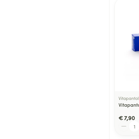
Vitapantol
Vitapant
€ 7,90
Aantal