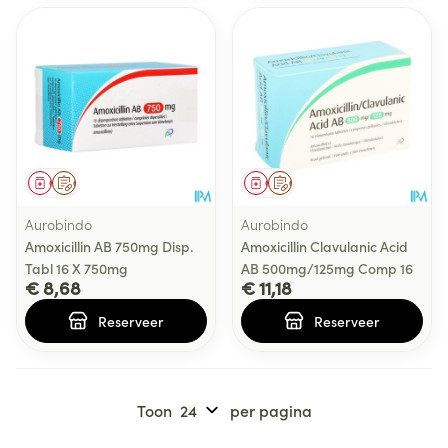
Geneesmiddel
Op voorschrift
Geneesmiddel
Op voorschrift
Aurobindo
Aurobindo
Amoxicillin AB 750mg Disp.
Amoxicillin Clavulanic Acid
Tabl 16 X 750mg
AB 500mg/125mg Comp 16
€ 8,68
€ 11,18
Reserveer
Reserveer
Toon
per pagina