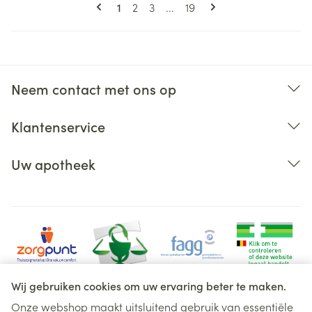
Pagina's
U lees momenteel pagina
Pagina
Pagina
Pagina
1
2
3
...
19
Neem contact met ons op
Klantenservice
Uw apotheek
Wij gebruiken cookies om uw ervaring beter te maken.
Onze webshop maakt uitsluitend gebruik van essentiële