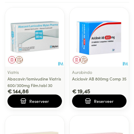
Geneesmiddel
Op voorschrift
Geneesmiddel
Op voorschrift
Viatris
Aurobindo
Abacavir/lamivudine Viatris
Aciclovir AB 800mg Comp 35
600/300mg Film.tabl 30
€ 144,86
€ 19,45
Reserveer
Reserveer