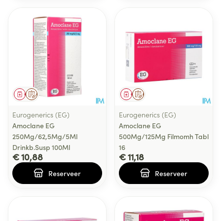
Geneesmiddel
Op voorschrift
Geneesmiddel
Op voorschrift
Eurogenerics (EG)
Eurogenerics (EG)
Amoclane EG
Amoclane EG
250Mg/62,5Mg/5Ml
500Mg/125Mg Filmomh Tabl
Drinkb.Susp 100Ml
16
€ 10,88
€ 11,18
Reserveer
Reserveer