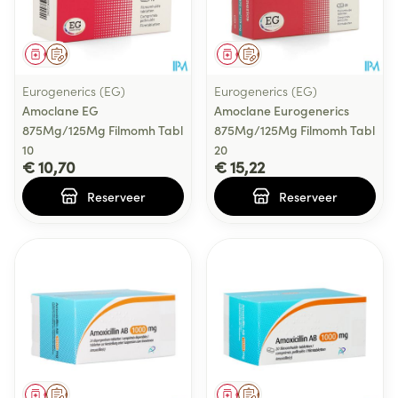
Geneesmiddel
Op voorschrift
Geneesmiddel
Op voorschrift
Eurogenerics (EG)
Eurogenerics (EG)
Amoclane EG
Amoclane Eurogenerics
875Mg/125Mg Filmomh Tabl
875Mg/125Mg Filmomh Tabl
10
20
€ 10,70
€ 15,22
Reserveer
Reserveer
Geneesmiddel
Op voorschrift
Geneesmiddel
Op voorschrift