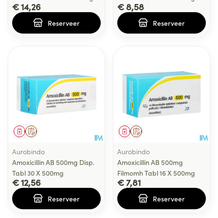
€ 14,26
€ 8,58
Reserveer
Reserveer
Geneesmiddel
Op voorschrift
Geneesmiddel
Op voorschrift
Aurobindo
Aurobindo
Amoxicillin AB 500mg Disp.
Amoxicillin AB 500mg
Tabl 30 X 500mg
Filmomh Tabl 16 X 500mg
€ 12,56
€ 7,81
Reserveer
Reserveer