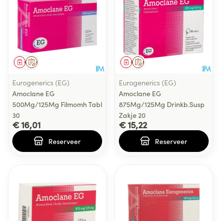
Geneesmiddel
Op voorschrift
Geneesmiddel
Op voorschrift
Eurogenerics (EG)
Eurogenerics (EG)
Amoclane EG
Amoclane EG
500Mg/125Mg Filmomh Tabl
875Mg/125Mg Drinkb.Susp
30
Zakje 20
€ 16,01
€ 15,22
Reserveer
Reserveer