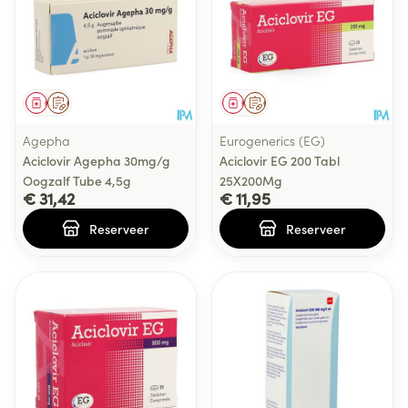
Geneesmiddel
Op voorschrift
Geneesmiddel
Op voorschrift
Agepha
Eurogenerics (EG)
Aciclovir Agepha 30mg/g
Aciclovir EG 200 Tabl
Oogzalf Tube 4,5g
25X200Mg
€ 31,42
€ 11,95
Reserveer
Reserveer