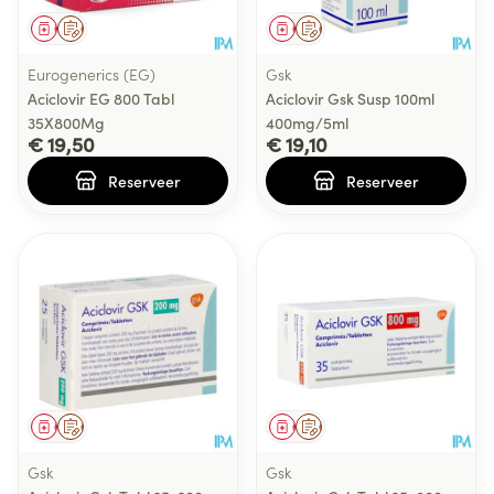
Geneesmiddel
Op voorschrift
Geneesmiddel
Op voorschrift
Eurogenerics (EG)
Gsk
Aciclovir EG 800 Tabl
Aciclovir Gsk Susp 100ml
35X800Mg
400mg/5ml
€ 19,50
€ 19,10
Reserveer
Reserveer
Geneesmiddel
Op voorschrift
Geneesmiddel
Op voorschrift
Gsk
Gsk