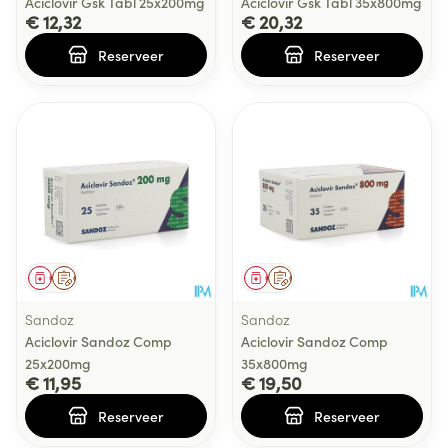
Aciclovir Gsk Tabl 25x200mg
Aciclovir Gsk Tabl 35x800mg
€ 12,32
€ 20,32
Reserveer
Reserveer
Geneesmiddel
Op voorschrift
Geneesmiddel
Op voorschrift
Sandoz
Sandoz
Aciclovir Sandoz Comp
Aciclovir Sandoz Comp
25x200mg
35x800mg
€ 11,95
€ 19,50
Reserveer
Reserveer