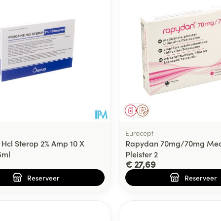
Toon meer
ging
Supplementen
Insectenwe
Mondmaskers
middelen
ssen
 -
id
d
middel
voorschrift
Geneesmiddel
Op voorschrift
Eurocept
 Hcl Sterop 2% Amp 10 X
Rapydan 70mg/70mg Medi
5ml
Pleister 2
€ 27,69
Reserveer
Reserveer
Zelfbruiner
Scheren