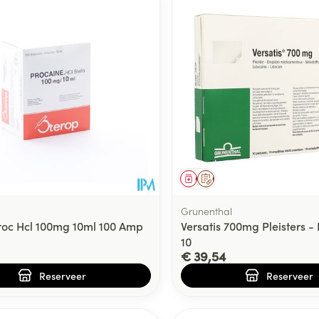
middel
voorschrift
Geneesmiddel
Op voorschrift
Grunenthal
roc Hcl 100mg 10ml 100 Amp
Versatis 700mg Pleisters -
10
€ 39,54
Reserveer
Reserveer