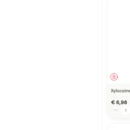
Genees
Xylocaine
€ 6,98
Aantal