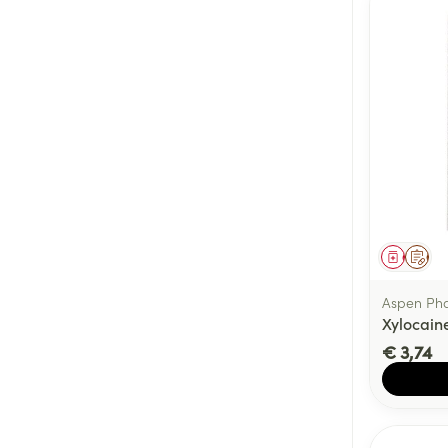
Genees
Op 
Aspen Ph
Xylocaine
€ 3,74