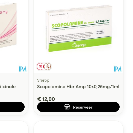
rende
Parfums en
geurproducten
Geneesmiddel
Op voorschrift
Sterop
cinale
Scopolamine Hbr Amp 10x0,25mg/1ml
€ 12,00
Reserveer
CBD