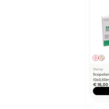
Genees
Op 
Sterop
Scopola
10x0,50
€ 16,00