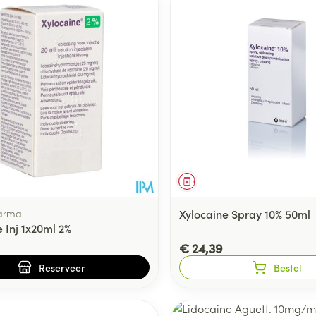
middel
voorschrift
Geneesmiddel
arma
Xylocaine Spray 10% 50ml
 Inj 1x20ml 2%
€ 24,39
Reserveer
Bestel