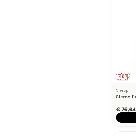
Genees
Op 
Sterop
Sterop P
€ 76,64