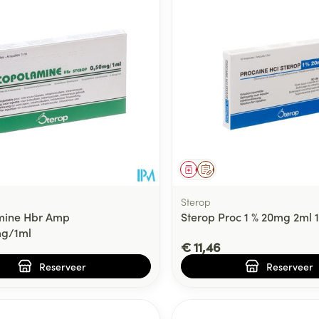
middel
voorschrift
Geneesmiddel
Op voorschrift
Sterop
mine Hbr Amp
Sterop Proc 1 % 20mg 2ml
mg/1ml
€ 11,46
Reserveer
Reserveer