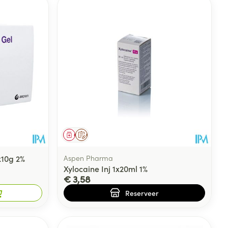
Geneesmiddel
Op voorschrift
x10g 2%
Aspen Pharma
Xylocaine Inj 1x20ml 1%
€ 3,58
Reserveer