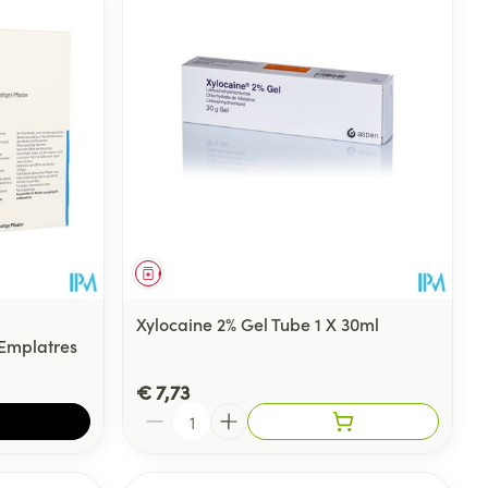
Geneesmiddel
Xylocaine 2% Gel Tube 1 X 30ml
 Emplatres
€ 7,73
Aantal