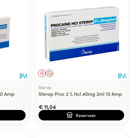
Geneesmiddel
Op voorschrift
Sterop
 10 Amp
Sterop Proc 2 % Hcl 40mg 2ml 10 Amp
€ 11,04
Reserveer