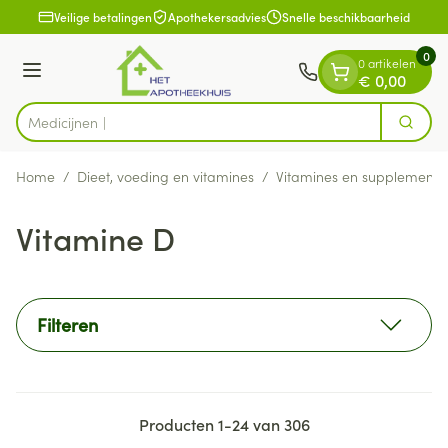
Dia 1 van 1
Ga naar de inhoud
Veilige betalingen
Apothekersadvies
Snelle beschikbaarheid
0
0 artikelen
Menu
€ 0,00
Zoek
Product, merk, categorie...
Home
/
Dieet, voeding en vitamines
/
Vitamines en supplemente
Vitamine D
Filteren
Producten
1
-
24
van
306