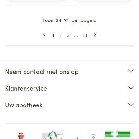
Toon
per pagina
Pagina's
U lees momenteel pagina
Pagina
Pagina
Pagina
1
2
3
...
13
Neem contact met ons op
Klantenservice
Uw apotheek