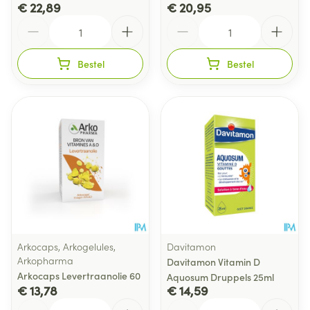
€ 22,89
€ 20,95
Aantal
Aantal
Bestel
Bestel
Arkocaps, Arkogelules,
Davitamon
Arkopharma
Davitamon Vitamin D
Arkocaps Levertraanolie 60
Aquosum Druppels 25ml
€ 13,78
€ 14,59
Aantal
Aantal