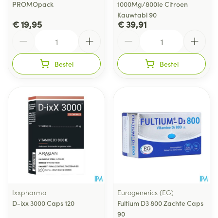
PROMOpack
1000Mg/800Ie Citroen
Kauwtabl 90
€ 19,95
€ 39,91
Aantal
Aantal
Bestel
Bestel
Ixxpharma
Eurogenerics (EG)
D-ixx 3000 Caps 120
Fultium D3 800 Zachte Caps
90