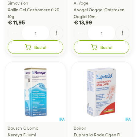
Simovision
A. Vogel
Xailin Gel Carbomere 0.2%
A.vogel Ooggel Ontstoken
10g
Ooglid 10ml
€ 11,95
€ 13,99
Aantal
Aantal
Bestel
Bestel
Bausch & Lomb
Boiron
Nereya Fl 10ml
Euphralia Rode Ogen Fl