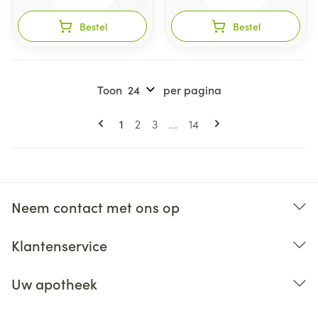
Bestel
Bestel
Toon
per pagina
Pagina's
U lees momenteel pagina
Pagina
Pagina
Pagina
1
2
3
...
14
Neem contact met ons op
Klantenservice
Uw apotheek