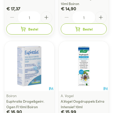
10ml Boiron
€ 17,37
€ 14,90
Aantal
Aantal
Bestel
Bestel
Boiron
A. Vogel
Euphralia Droge&geirr.
A.Vogel Oogdruppels Extra
Ogen Fl 10ml Boiron
Intensief 10ml
€ 16,90
€ 15,99