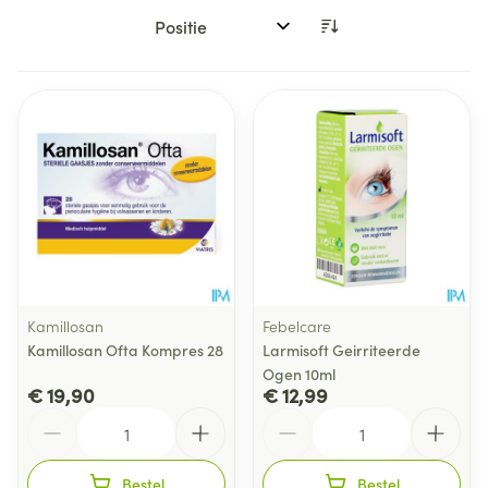
Sorteer op:
Kamillosan
Febelcare
Kamillosan Ofta Kompres 28
Larmisoft Geirriteerde
Ogen 10ml
€ 19,90
€ 12,99
Aantal
Aantal
Bestel
Bestel