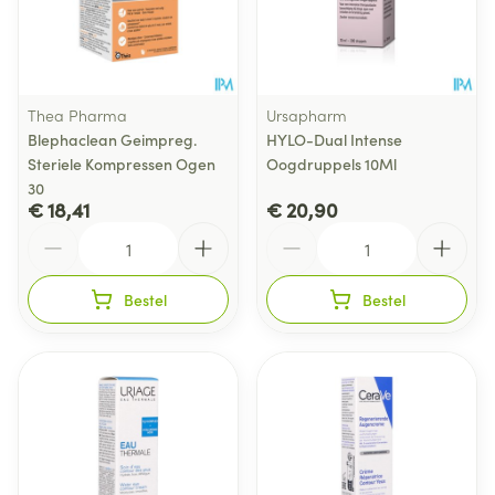
Thea Pharma
Ursapharm
Blephaclean Geimpreg.
HYLO-Dual Intense
Steriele Kompressen Ogen
Oogdruppels 10Ml
30
€ 18,41
€ 20,90
Aantal
Aantal
Bestel
Bestel