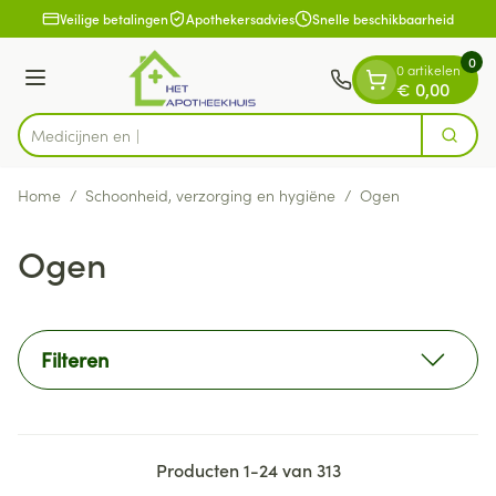
Dia 1 van 1
Ga naar de inhoud
Veilige betalingen
Apothekersadvies
Snelle beschikbaarheid
0
0 artikelen
Menu
€ 0,00
Zoek
Product, merk, categorie...
Home
/
Schoonheid, verzorging en hygiëne
/
Ogen
Ogen
Filteren
Producten
1
-
24
van
313