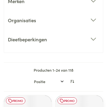
Merken
filter
Organisaties
filter
Dieetbeperkingen
filter
Producten
1
-
24
van
118
Sorteer op:
PROMO
PROMO