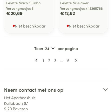
Gillette Mach 3 Turbo
Gillette M3 Power
Vervangmesjes 8
Vervangmesjes 4 13265768
€ 20,69
€ 12,62
Niet beschikbaar
Niet beschikbaar
Toon
per pagina
Pagina's
U lees momenteel pagina
Pagina
Pagina
Pagina
1
2
3
...
5
Neem contact met ons op
Het Apotheekhuis
Kallobaan 87
9120
Beveren