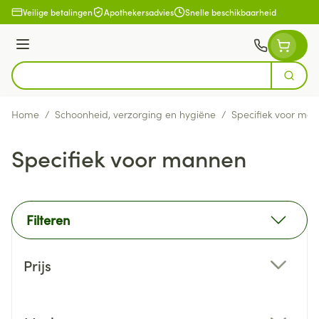
Ga naar de inhoud
Veilige betalingen
Apothekersadvies
Snelle beschikbaarheid
Menu
Zoek
Product, merk, categorie...
Home
/
Schoonheid, verzorging en hygiëne
/
Specifiek voor ma
Specifiek voor mannen
Filteren
Doorgaan naar productlijst
Prijs
filter