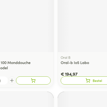
Oral B
k 100 Monddouche
Oral-b Io5 Labo
odel
€ 194,97
Bestel