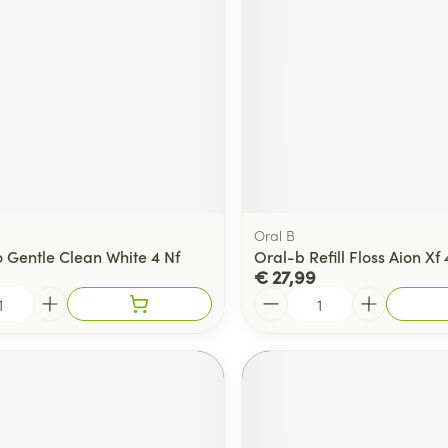
ging
Supplementen
Insectenwe
Mondmaskers
middelen
ssen
 -
id
d
Oral B
o Gentle Clean White 4 Nf
Oral-b Refill Floss Aion Xf 
€ 27,99
Aantal
Zelfbruiner
Scheren