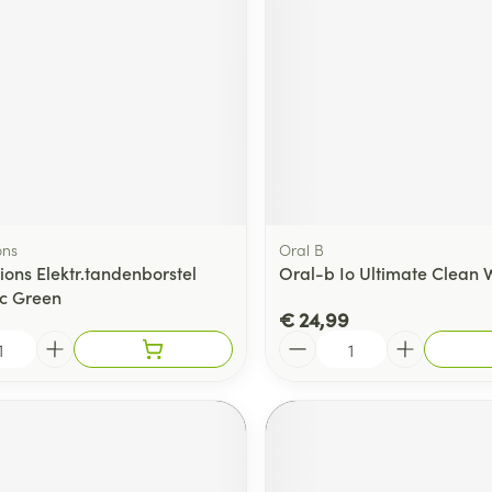
ons
Oral B
ions Elektr.tandenborstel
Oral-b Io Ultimate Clean W
ic Green
€ 24,99
Aantal