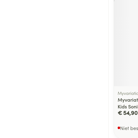
Myvariati
Myvariat
Kids Son
€ 54,90
Niet be