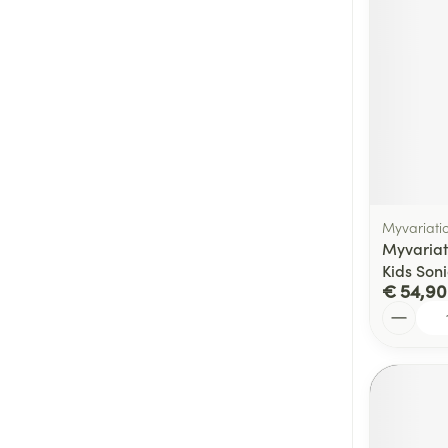
Myvariati
Myvariat
Kids Son
€ 54,90
Aantal