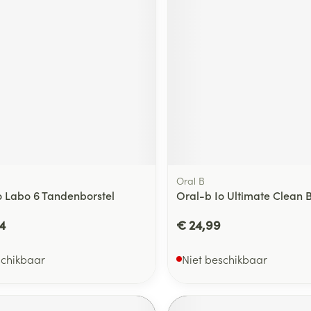
Oral B
o Labo 6 Tandenborstel
Oral-b Io Ultimate Clean B
4
€ 24,99
schikbaar
Niet beschikbaar