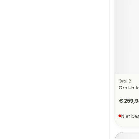
Oral B
Oral-b I
€ 259,9
Niet be