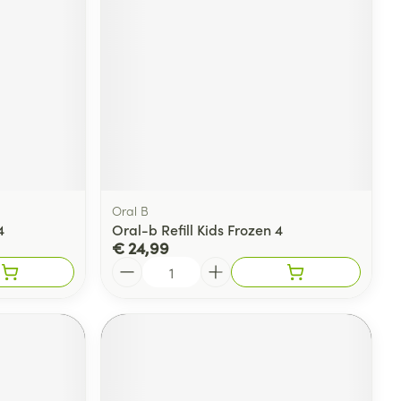
rende
Parfums en
geurproducten
Oral B
4
Oral-b Refill Kids Frozen 4
€ 24,99
Aantal
CBD