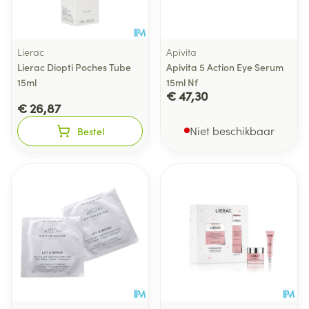
Lierac
Apivita
Lierac Diopti Poches Tube
Apivita 5 Action Eye Serum
15ml
15ml Nf
€ 47,30
€ 26,87
Niet beschikbaar
Bestel