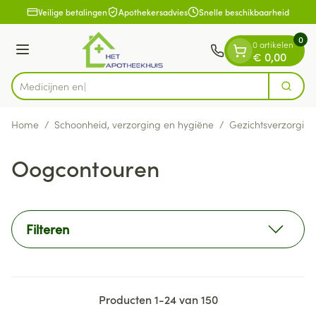
Dia 1 van 1
Ga naar de inhoud
Veilige betalingen
Apothekersadvies
Snelle beschikbaarheid
0
0 artikelen
Menu
€ 0,00
Zoek
Product, merk, categorie...
Home
/
Schoonheid, verzorging en hygiëne
/
Gezichtsverzorging
Oogcontouren
Filteren
Producten
1
-
24
van
150