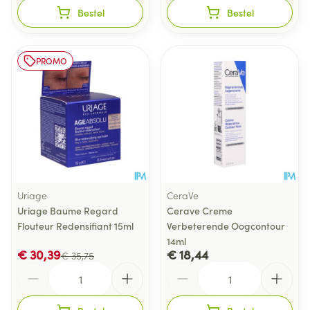
Bestel
Bestel
PROMO
Uriage
CeraVe
Uriage Baume Regard
Cerave Creme
Flouteur Redensifiant 15ml
Verbeterende Oogcontour
14ml
€ 30,39
€ 18,44
€ 35,75
Aantal
Aantal