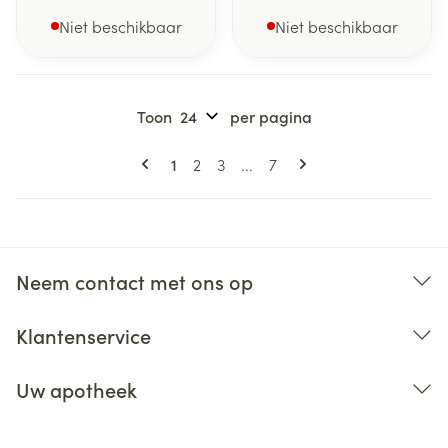
Niet beschikbaar
Niet beschikbaar
Toon
per pagina
Pagina's
U lees momenteel pagina
Pagina
Pagina
Pagina
1
2
3
...
7
Neem contact met ons op
Klantenservice
Uw apotheek