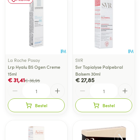
La Roche Posay
SVR
Lrp Hyalu B5 Ogen Creme
Svr Topialyse Palpebral
15ml
Balsem 30ml
€ 31,41
€ 27,85
€ 36,95
Aantal
Aantal
Bestel
Bestel