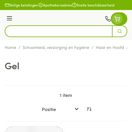
Ga naar de inhoud
Veilige betalingen
Apothekersadvies
Snelle beschikbaarheid
Menu
Zoek
Product, merk, categorie...
Home
/
Schoonheid, verzorging en hygiëne
/
Haar en Hoofd
/
Gel
1
item
Sorteer op: