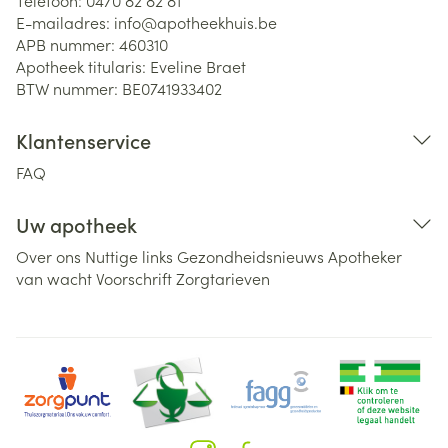
Telefoon:
0470 82 82 81
E-mailadres:
info@
apotheekhuis.be
APB nummer:
460310
Apotheek titularis:
Eveline Braet
BTW nummer:
BE0741933402
Klantenservice
FAQ
Uw apotheek
Over ons
Nuttige links
Gezondheidsnieuws
Apotheker
van wacht
Voorschrift
Zorgtarieven