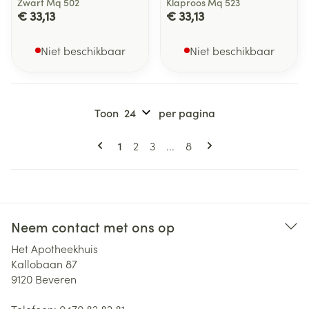
Zwart Mq 502
Klaproos Mq 523
€ 33,13
€ 33,13
Niet beschikbaar
Niet beschikbaar
Toon
per pagina
Pagina's
U lees momenteel pagina
Pagina
Pagina
Pagina
1
2
3
...
8
Neem contact met ons op
Het Apotheekhuis
Kallobaan 87
9120
Beveren