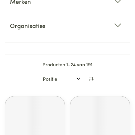
Merken
filter
Organisaties
filter
Producten
1
-
24
van
191
Sorteer op: