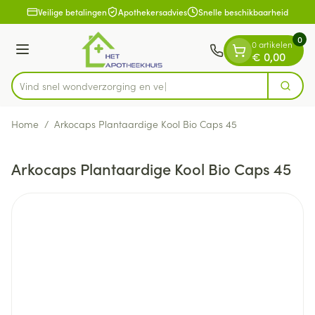
Dia 1 van 1
Ga naar de inhoud
Veilige betalingen
Apothekersadvies
Snelle beschikbaarheid
0
0 artikelen
Menu
€ 0,00
Vind snel wondverzorgin
Zoek
Product, merk, categorie...
Home
/
Arkocaps Plantaardige Kool Bio Caps 45
Arkocaps Plantaardige Kool Bio Caps 45