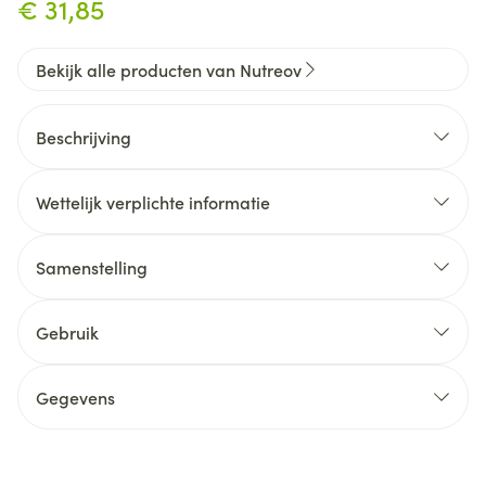
€ 31,85
Bekijk alle producten van Nutreov
Beschrijving
Wettelijk verplichte informatie
Absorbeert vetten en suikers.
Samenstelling
Gebruik
2 tabletten per dag tijdens de maaltijd.
Gegevens
Minimaal 1 maand innemen.
CNK
3498714