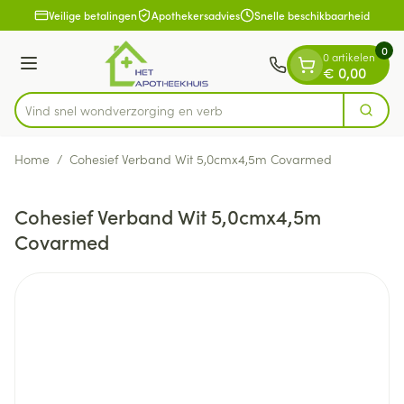
Dia 1 van 1
Ga naar de inhoud
Veilige betalingen
Apothekersadvies
Snelle beschikbaarheid
0
0 artikelen
Menu
€ 0,00
Vind snel wondverzorging e
Zoek
Product, merk, categorie...
Home
/
Cohesief Verband Wit 5,0cmx4,5m Covarmed
Cohesief Verband Wit 5,0cmx4,5m
Covarmed