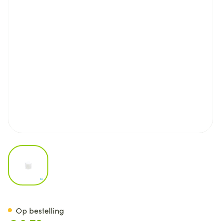
View larger image
Cohesief Verband Wit 5,0cm
Op bestelling