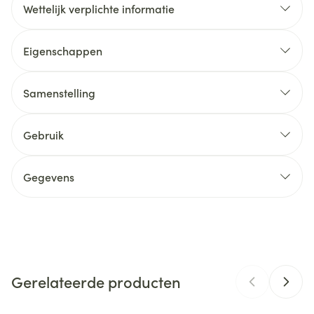
Wettelijk verplichte informatie
Eigenschappen
Samenstelling
Gebruik
Vitamine D3
75
mg
RI
1500%
(cholecalciferol)
Vitamine D3 draagt bij tot:
Gegevens
CNK
3764438
Organisaties
Deba Pharma
Gerelateerde producten
Merken
Deba Pharma