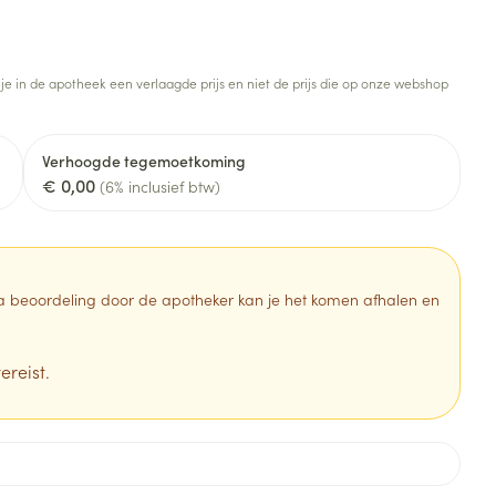
Botten, spieren en
Toon meer
gewrichten
armtetherapie
ogels
Fytotherapie
Wondzorg
Toon meer
 je in de apotheek een verlaagde prijs en niet de prijs die op onze webshop
Diagnosetesten en
stress
Vlooien en teken
meetapparatuur
Oren
Mond en keel
Verhoogde tegemoetkoming
€ 0,00
Alcoholtest
(6% inclusief btw)
g
Oordopjes
Zuigtabletten
herapie -
Mond, muil of snavel
Bloeddrukmeter
ls
en -druppels
Oorreiniging
Spray - oplossing
Cholesteroltest
zen
Oordruppels
Hartslagmeter
 Na beoordeling door de apotheker kan je het komen afhalen en
ulpmiddelen
Toon meer
ereist.
Zonnebescherming
Ergonomie
ning en -
Aambeien
che
s
Aftersun
Ademhaling en zuurstof