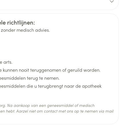
de dosering aangepast wordt aan het
e richtlijnen:
rende
Parfums en
geurproducten
k zonder medisch advies.
 toe te dienen
gediend (vanwege ontoegankelijke aders), dan is
r verdeeld over twee verschillende toedieningsplaatsen.
ssing te bewaren in de koelkast (beneden 8°C) en zo
 arts.
 kunnen nooit teruggenomen of geruild worden.
eesmiddelen terug te nemen.
neesmiddelen die u terugbrengt naar de apotheek
CBD
 zorg. Na aankoop van een geneesmiddel of medisch
en hebt. Aarzel niet om contact met ons op te nemen via mail