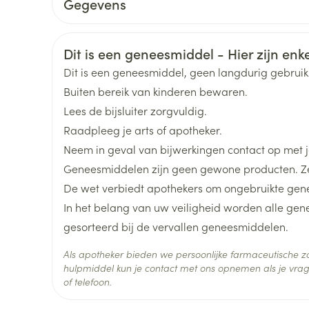
Gegevens
Toon meer
Bovenstaande aanbevolen dosering, voor zover 
CNK
0246942
Veiligheidsinformatie
lichaamsgewicht van de patiënt
Dit is een geneesmiddel - Hier zijn enkel
ging
Supplementen
Insectenwe
Organisaties
Baxter
Mondmaskers
middelen
Dit is een geneesmiddel, geen langdurig gebrui
Via langzame rechtstreekse intraveneuze injectie
ssen
Buiten bereik van kinderen bewaren.
Als het product intraveneus niet kan worden toe
Merken
Baxter
 -
Lees de bijsluiter zorgvuldig.
intramusculaire injectie toegestaan, bij voorkeu
id
Raadpleeg je arts of apotheker.
Het wordt aanbevolen de gereconstitueerde oplo
Breedte
53 mm
d
Neem in geval van bijwerkingen contact op met je
snel mogelijk te gebruiken (binnen 24 uur)
Geneesmiddelen zijn geen gewone producten. Ze
Lengte
109 mm
De wet verbiedt apothekers om ongebruikte gen
In het belang van uw veiligheid worden alle ge
Diepte
48 mm
gesorteerd bij de vervallen geneesmiddelen.
Zelfbruiner
Scheren
Als apotheker bieden we persoonlijke farmaceutische
Hoeveelheid
1
hulpmiddel kun je contact met ons opnemen als je vrag
Verpakking
of telefoon.
Actieve