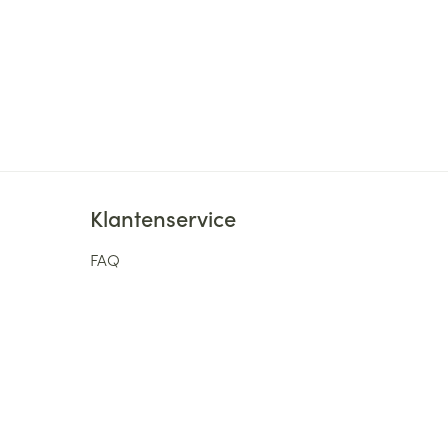
cyclofosfamide
Ingrediënten
Behoud
Kamertemperatuur (15°C -
Klantenservice
FAQ