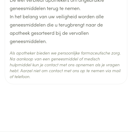
Actieve
sacubitril, valsartan
Patiënten die momenteel geen (of een lage dosis
Ingrediënten
geneesmiddelen terug te nemen.
van) een ACE-remmer/angiotensine II-
In het belang van uw veiligheid worden alle
receptorblokker gebruiken of patiënten met een
Behoud
Kamertemperatuur (15°C - 25°C)
geneesmiddelen die u terugbrengt naar de
systolische bloeddruk > of = 100 tot 110 mmHg:
apotheek gesorteerd bij de vervallen
Aanbevolen startdosis: 24 mg/26 mg, tweemaal
geneesmiddelen.
daags.
Als apotheker bieden we persoonlijke farmaceutische zorg.
Langzame dosistitratie (verdubbeling iedere 3-4
Na aankoop van een geneesmiddel of medisch
weken).
hulpmiddel kun je contact met ons opnemen als je vragen
Dosisaanpassingen
hebt. Aarzel niet om contact met ons op te nemen via mail
of telefoon.
NIERINSUFFICIENTIE
Een startdosis van 24 mg/26 mg, tweemaal daags
overwegen in geval van een:
matig verminderde nierfunctie (eGFR 30-60
ml/min/1,73 m2),
ernstig verminderde nierfunctie (eGFR <30
ml/min/1,73 m2).