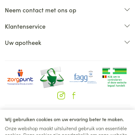
Dosisaanpassingen zijn ook aangewezen bij een
verminderde leverfunctie.
Neem contact met ons op
Toedieningswijze
Met of zonder voedsel.
Klantenservice
Uw apotheek
Juridische links
Wij gebruiken cookies om uw ervaring beter te maken.
Onze webshop maakt uitsluitend gebruik van essentiële
cookies. Deze cookies zijn noodzakelijk om onze website