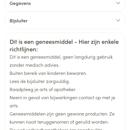
Gegevens
CNK
3277084
Bijsluiter
Organisaties
Nederlands
Novartis
Nederlands
Duits
Patiënten die overstappen van een ACE-
Veiligheidsinformatie
Dit is een geneesmiddel - Hier zijn enkele
Duits
Frans
Frans
remmer/angiotensine II-receptorblokker:
Merken
Novartis
richtlijnen:
Aanbevolen startdosis: 49 mg/51 mg, tweemaal
Dit is een geneesmiddel, geen langdurig gebruik
daags.
Breedte
64 mm
zonder medisch advies.
Na 2 tot 4 weken: verdubbeling van de dosis tot 97
Buiten bereik van kinderen bewaren.
Interacties die ertoe leiden dat gelijktijdig gebruik
Lengte
106 mm
mg/103 mg, tweemaal daags.
Lees de bijsluiter zorgvuldig.
niet wordt aanbevolen
Opm.: het valsartan in dit geneesmiddel heeft een
Raadpleeg je arts of apotheker.
Diepte
43 mm
hogere biologische beschikbaarheid dan het
Neem in geval van bijwerkingen contact op met je
Interacties die
valsartan in andere tabletformuleringen die op de
arts.
voorzorgen vereisen
Hoeveelheid
markt zijn. De 26, 51 en 103 mg valsartan in Entresto°
56
Geneesmiddelen zijn geen gewone producten. Ze
Verpakking
komen overeen met 40, 80 en 160 mg valsartan in
kunnen nooit teruggenomen of geruild worden.
andere tabletformuleringen.
De wet verbiedt apothekers om ongebruikte