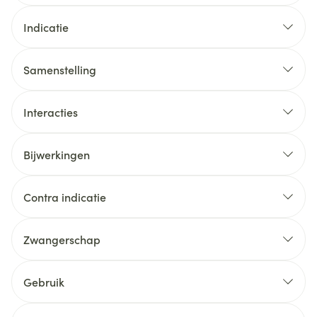
Dubbele blokkade van het
renine‑angiotensine‑aldosteronsysteem (RAAS)
Indicatie
Samenstelling
Interacties
Interacties die leiden tot een contra‑indicatie
Bijwerkingen
Contra indicatie
Zwangerschap
Gebruik