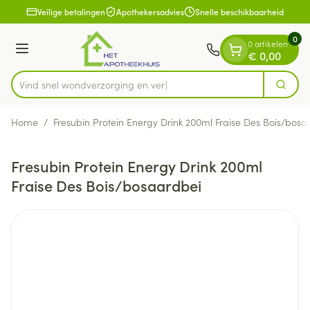
Dia 1 van 1
Ga naar de inhoud
Veilige betalingen
Apothekersadvies
Snelle beschikbaarheid
0
0 artikelen
Menu
€ 0,00
Vind snel wondverzorgin
Zoek
Product, merk, categorie...
Home
/
Fresubin Protein Energy Drink 200ml Fraise Des Bois/bosa
Fresubin Protein Energy Drink 200ml
Fraise Des Bois/bosaardbei