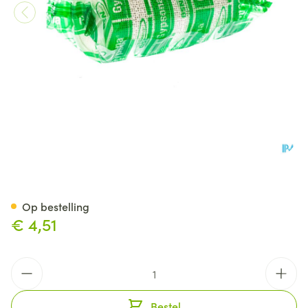
Gypsona Bp 10,0cmx2,70m 7
Op bestelling
€ 4,51
Aantal
Bestel