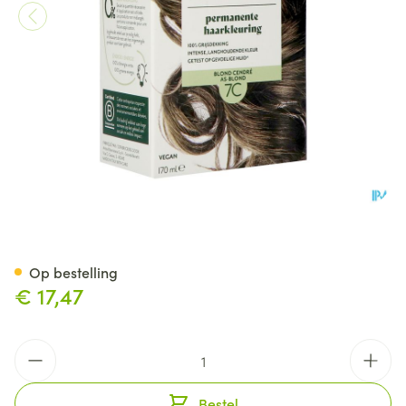
Herbatint 7c Asblond 170ml
Op bestelling
€ 17,47
Aantal
Bestel