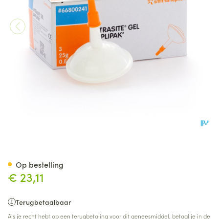
Intrasite Gel 3 X 25g 6680024
Op bestelling
€ 23,11
Terugbetaalbaar
Als je recht hebt op een terugbetaling voor dit geneesmiddel, betaal je in de