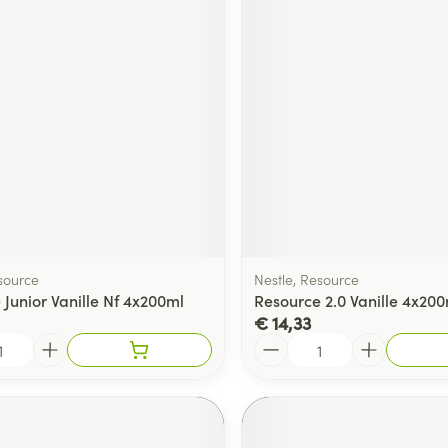
ging
Supplementen
Insectenwe
Mondmaskers
middelen
ssen
 -
id
d
source
Nestle, Resource
 Junior Vanille Nf 4x200ml
Resource 2.0 Vanille 4x20
€ 14,33
Zelfbruiner
Scheren
Aantal