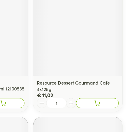
rende
Parfums en
geurproducten
Resource Dessert Gourmand Cafe
0ml 12100535
4x125g
€ 11,02
CBD
Aantal