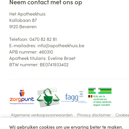
Neem contact met ons op
Het Apotheekhuis
Kallobaan 87
9120
Beveren
Telefoon:
0470 82 82 81
E-mailadres:
info@
apotheekhuis.be
APB nummer:
460310
Apotheek titularis:
Eveline Braet
BTW nummer:
BE0741933402
Algemene verkoopsvoorwaarden
Privacy disclaimer
Cookie
Wij gebruiken cookies om uw ervaring beter te maken.