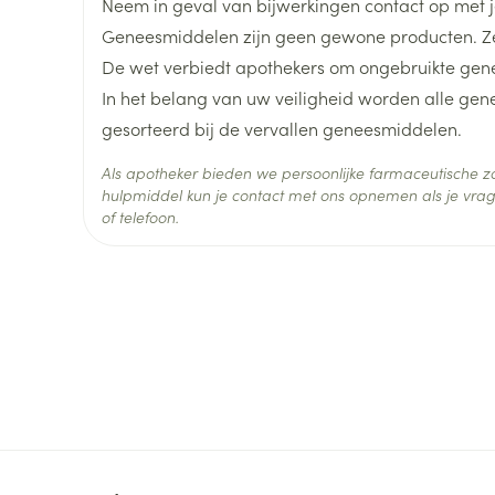
Neem in geval van bijwerkingen contact op met je
Geneesmiddelen zijn geen gewone producten. Ze
Diepte
38 mm
De wet verbiedt apothekers om ongebruikte gen
In het belang van uw veiligheid worden alle ge
Actieve
naproxen
gesorteerd bij de vervallen geneesmiddelen.
Ingrediënten
Als apotheker bieden we persoonlijke farmaceutische
Behoud
Kamertemperatuur (15°C -
hulpmiddel kun je contact met ons opnemen als je vrag
of telefoon.