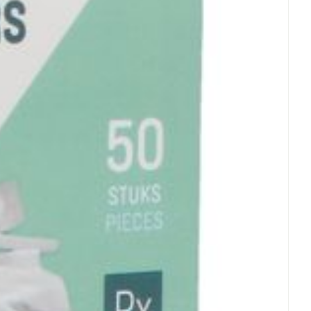
rende
Parfums en
geurproducten
CBD