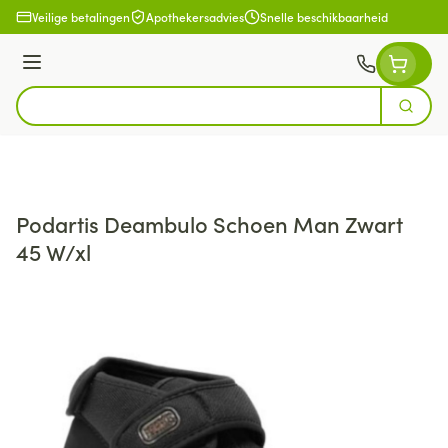
Ga naar de inhoud
Veilige betalingen
Apothekersadvies
Snelle beschikbaarheid
Menu
Zoek
Product, merk, categorie...
Podartis Deambulo Schoen Man Zwart
45 W/xl