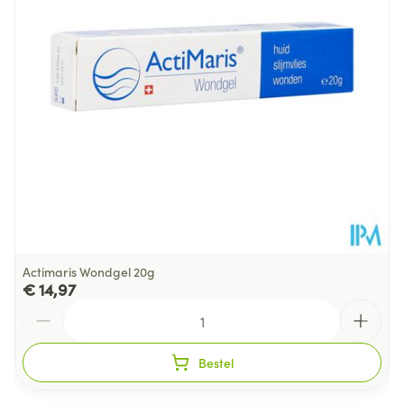
Behoud
Kamertemperatuur (15°C - 25°C)
Actimaris Wondgel 20g
€ 14,97
Aantal
Bestel