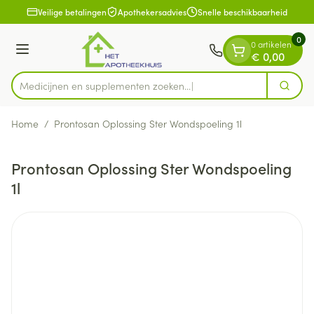
Dia 1 van 1
Ga naar de inhoud
Veilige betalingen
Apothekersadvies
Snelle beschikbaarheid
0
0 artikelen
Menu
€ 0,00
Medicijnen en supplementen zoeken...
Zoek
Product, merk, categorie...
Home
/
Prontosan Oplossing Ster Wondspoeling 1l
Prontosan Oplossing Ster Wondspoeling
1l