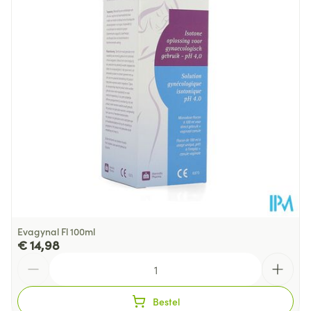
Hoeveelheid
100
Verpakking
Behoud
Kamertemperatuur (15°C - 25°C)
Evagynal Fl 100ml
€ 14,98
Aantal
Bestel