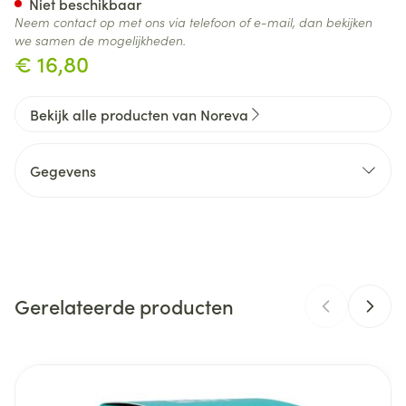
Niet beschikbaar
Neem contact op met ons via telefoon of e-mail, dan bekijken
we samen de mogelijkheden.
€ 16,80
Bekijk alle producten van Noreva
Gegevens
CNK
3361938
Organisaties
Noreva
Gerelateerde producten
Merken
Noreva
Hoeveelheid
Navigeren door de elementen van de carrousel is mogelijk m
Druk om carrousel over te slaan
Druk op om naar carrouselnavigatie te gaan
40
Verpakking