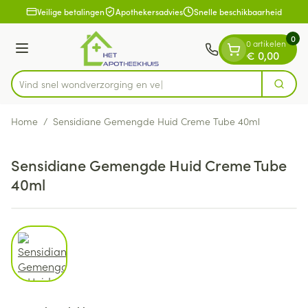
Dia 1 van 1
Ga naar de inhoud
Veilige betalingen
Apothekersadvies
Snelle beschikbaarheid
0
0 artikelen
Menu
€ 0,00
Vind snel wondverzorging
Zoek
Product, merk, categorie...
Home
/
Sensidiane Gemengde Huid Creme Tube 40ml
Sensidiane Gemengde Huid Creme Tube
40ml
View larger image
Sensidiane Gemengde Huid 