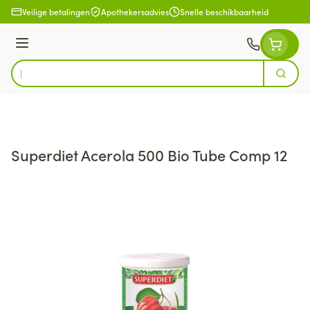
Ga naar de inhoud
Veilige betalingen
Apothekersadvies
Snelle beschikbaarheid
Menu
Zoek
Product, merk, categorie...
Superdiet Acerola 500 Bio Tube Comp 12