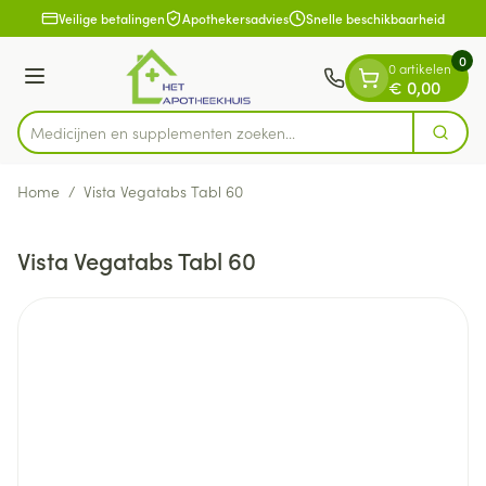
Dia 1 van 1
Ga naar de inhoud
Veilige betalingen
Apothekersadvies
Snelle beschikbaarheid
0
0 artikelen
Menu
€ 0,00
Medicijnen en supplementen zoeken...
Zoek
Product, merk, categorie...
Home
/
Vista Vegatabs Tabl 60
Vista Vegatabs Tabl 60