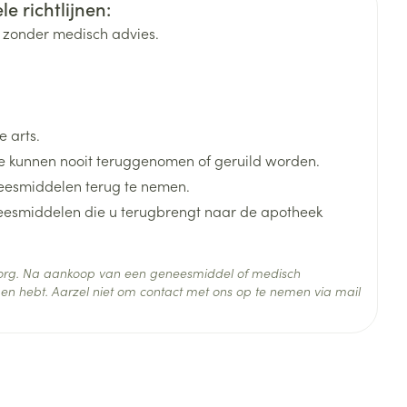
e richtlijnen:
k zonder medisch advies.
rende
Parfums en
geurproducten
 arts.
 kunnen nooit teruggenomen of geruild worden.
eesmiddelen terug te nemen.
neesmiddelen die u terugbrengt naar de apotheek
 zorg. Na aankoop van een geneesmiddel of medisch
 25°C)
en hebt. Aarzel niet om contact met ons op te nemen via mail
CBD