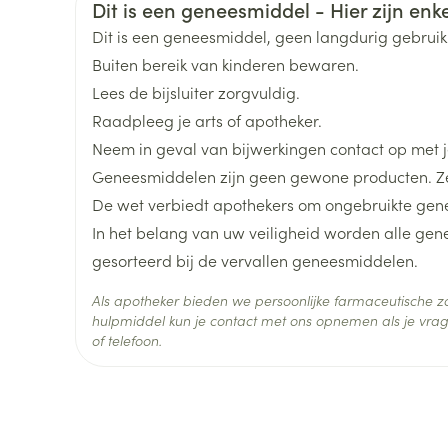
Veiligheidsinformatie
Dit is een geneesmiddel - Hier zijn enkel
Toon meer
Merken
Sandoz
Dit is een geneesmiddel, geen langdurig gebrui
Buiten bereik van kinderen bewaren.
Breedte
48 mm
ging
Supplementen
Insectenwe
Lees de bijsluiter zorgvuldig.
Mondmaskers
middelen
Raadpleeg je arts of apotheker.
ssen
Lengte
104 mm
Neem in geval van bijwerkingen contact op met je
 -
Geneesmiddelen zijn geen gewone producten. Ze
id
Diepte
22 mm
De wet verbiedt apothekers om ongebruikte gen
d
In het belang van uw veiligheid worden alle ge
Actieve
colecalciferol
gesorteerd bij de vervallen geneesmiddelen.
Ingrediënten
Als apotheker bieden we persoonlijke farmaceutische
Behoud
Kamertemperatuur (15°C -
hulpmiddel kun je contact met ons opnemen als je vrag
of telefoon.
Zelfbruiner
Scheren