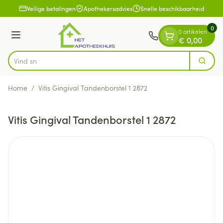
Dia 1 van 1
Ga naar de inhoud
Veilige betalingen
Apothekersadvies
Snelle beschikbaarheid
0
0 artikelen
Menu
€ 0,00
Zoek
Product, merk, categorie...
Home
/
Vitis Gingival Tandenborstel 1 2872
Vitis Gingival Tandenborstel 1 2872