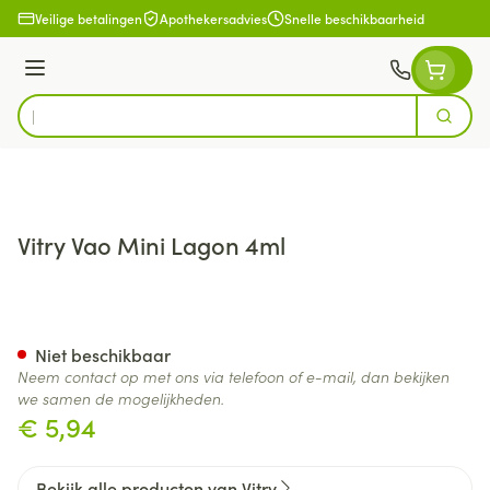
Ga naar de inhoud
Veilige betalingen
Apothekersadvies
Snelle beschikbaarheid
Menu
Zoek
Product, merk, categorie...
Vitry Vao Mini Lagon 4ml
Vitry Vao Mini Lagon 4ml
Niet beschikbaar
Neem contact op met ons via telefoon of e-mail, dan bekijken
we samen de mogelijkheden.
€ 5,94
Bekijk alle producten van Vitry