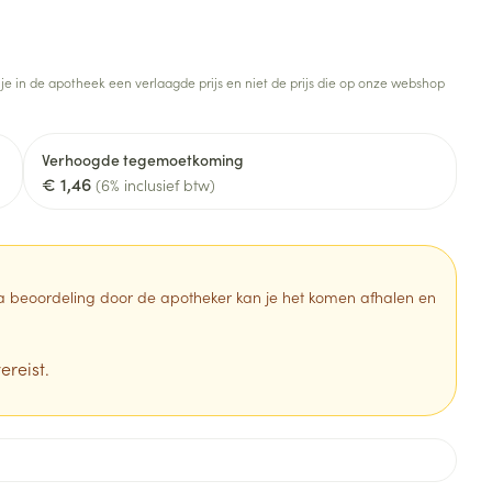
Botten, spieren en
Toon meer
gewrichten
armtetherapie
ogels
Fytotherapie
Wondzorg
Toon meer
 je in de apotheek een verlaagde prijs en niet de prijs die op onze webshop
Diagnosetesten en
stress
Vlooien en teken
meetapparatuur
Oren
Mond en keel
Verhoogde tegemoetkoming
€ 1,46
Alcoholtest
(6% inclusief btw)
g
Oordopjes
Zuigtabletten
herapie -
Mond, muil of snavel
Bloeddrukmeter
ls
en -druppels
Oorreiniging
Spray - oplossing
Cholesteroltest
zen
Oordruppels
Hartslagmeter
 Na beoordeling door de apotheker kan je het komen afhalen en
ulpmiddelen
Toon meer
ereist.
Zonnebescherming
Ergonomie
ning en -
Aambeien
che
s
Aftersun
Ademhaling en zuurstof