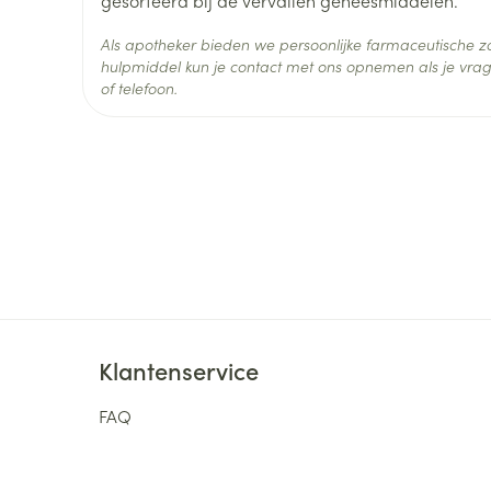
Ingrediënten
Als apotheker bieden we persoonlijke farmaceutische
Behoud
Kamertemperatuur (15°C -
hulpmiddel kun je contact met ons opnemen als je vrag
of telefoon.
Klantenservice
FAQ