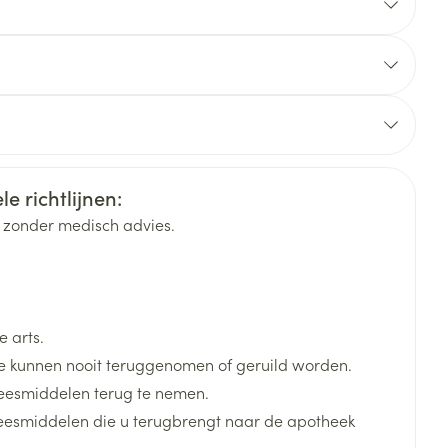
rende
Parfums en
geurproducten
e richtlijnen:
 of buiten een maaltijd
k zonder medisch advies.
 arts.
 kunnen nooit teruggenomen of geruild worden.
CBD
eesmiddelen terug te nemen.
neesmiddelen die u terugbrengt naar de apotheek