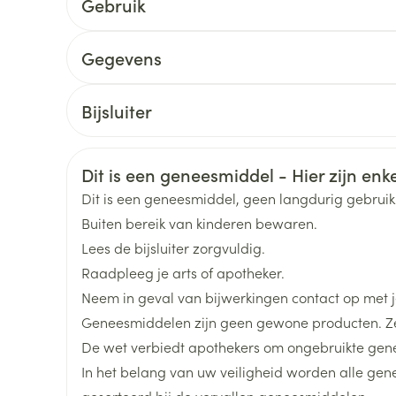
Gebruik
Toon meer
Startdosis: 5 mg, 1 x /dag
Gegevens
Onderhoudsdosis: max. 10 mg, 1 x /dag
ging
Supplementen
Insectenwe
Mondmaskers
middelen
CNK
2761146
Bijsluiter
ssen
Startdosis: 2,5 mg, 1 x /dag
 -
Nederlands
Duits
Frans
Onderhoudsdosis: max. 5 mg, 1 x /dag
Organisaties
Viatris
id
Veiligheidsinformatie
Dit is een geneesmiddel - Hier zijn enkel
De tabletten met een glas water innemen, tijdens
d
Merken
Viatris
Dit is een geneesmiddel, geen langdurig gebrui
Buiten bereik van kinderen bewaren.
Breedte
45 mm
Lees de bijsluiter zorgvuldig.
Raadpleeg je arts of apotheker.
Lengte
121 mm
Neem in geval van bijwerkingen contact op met je
Geneesmiddelen zijn geen gewone producten. Ze
Zelfbruiner
Scheren
Diepte
58 mm
De wet verbiedt apothekers om ongebruikte gen
In het belang van uw veiligheid worden alle ge
Actieve
amlodipine besilaat
gesorteerd bij de vervallen geneesmiddelen.