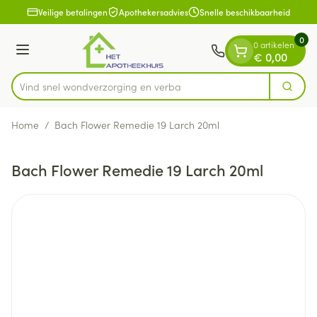
Dia 1 van 1
Ga naar de inhoud
Veilige betalingen
Apothekersadvies
Snelle beschikbaarheid
0
0 artikelen
Menu
€ 0,00
Vind snel wondverzorging en
Zoek
Product, merk, categorie...
Home
/
Bach Flower Remedie 19 Larch 20ml
Bach Flower Remedie 19 Larch 20ml