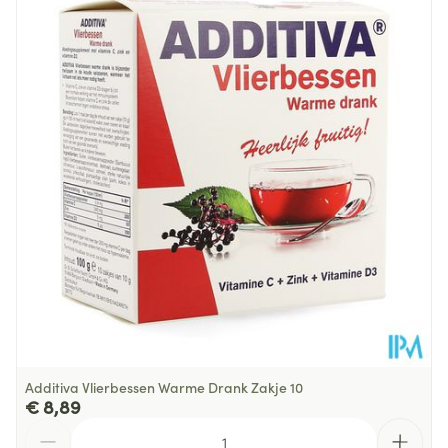
Diepte
106 mm
Hoeveelheid
30
Verpakking
Behoud
Kamertemperatuur (15°C - 25°C)
Additiva Vlierbessen Warme Drank Zakje 10
€ 8,89
Aantal