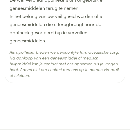
geneesmiddelen terug te nemen.
Dieetbeperkingen
Bio
In het belang van uw veiligheid worden alle
Actieve
geneesmiddelen die u terugbrengt naar de
aceclofenac
Ingrediënten
apotheek gesorteerd bij de vervallen
geneesmiddelen.
Kamertemperatuur (15°C -
Behoud
25°C)
Als apotheker bieden we persoonlijke farmaceutische zorg.
Na aankoop van een geneesmiddel of medisch
hulpmiddel kun je contact met ons opnemen als je vragen
hebt. Aarzel niet om contact met ons op te nemen via mail
of telefoon.