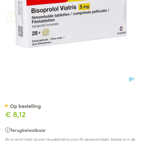
Bisoprolol Viatris 5,0mg Tabl 
Op bestelling
€ 8,12
Terugbetaalbaar
Als je recht hebt op een terugbetaling voor dit geneesmiddel, betaal je in de