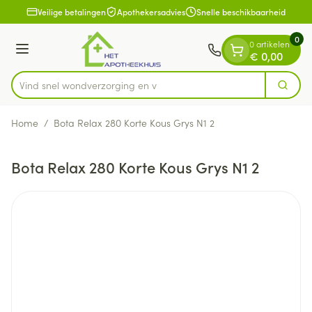
Dia 1 van 1
Ga naar de inhoud
Veilige betalingen
Apothekersadvies
Snelle beschikbaarheid
0
0 artikelen
Menu
€ 0,00
Vind snel wondverzorgi
Zoek
Product, merk, categorie...
Home
/
Bota Relax 280 Korte Kous Grys N1 2
Bota Relax 280 Korte Kous Grys N1 2