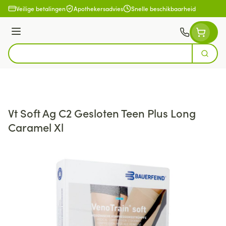
Ga naar de inhoud
Veilige betalingen
Apothekersadvies
Snelle beschikbaarheid
Menu
Zoek
Product, merk, categorie...
Vt Soft Ag C2 Gesloten Teen Plus Long
Caramel Xl