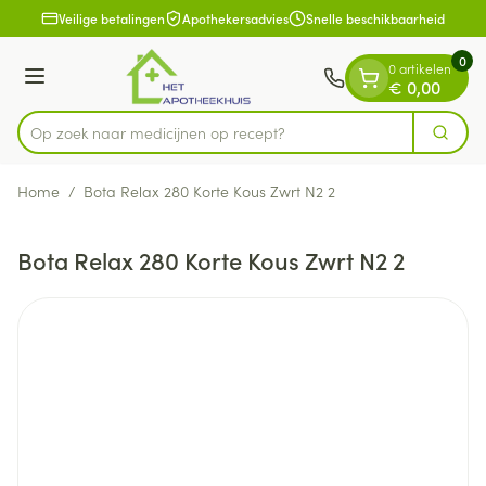
Dia 1 van 1
Ga naar de inhoud
Veilige betalingen
Apothekersadvies
Snelle beschikbaarheid
0
0 artikelen
Menu
€ 0,00
Op zoek naar medicijnen op recept?
Zoek
Product, merk, categorie...
Home
/
Bota Relax 280 Korte Kous Zwrt N2 2
Bota Relax 280 Korte Kous Zwrt N2 2