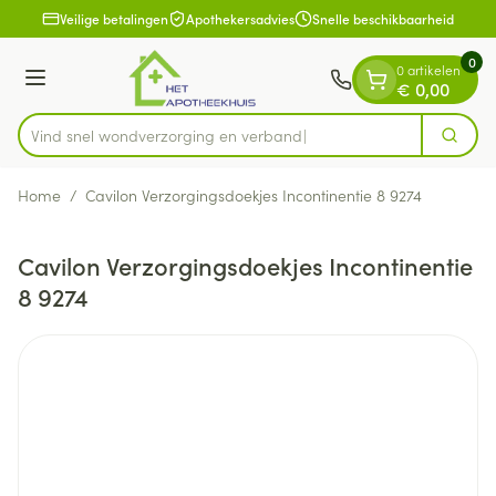
Dia 1 van 1
Ga naar de inhoud
Veilige betalingen
Apothekersadvies
Snelle beschikbaarheid
0
0 artikelen
Menu
€ 0,00
Vind snel wondverzorging en
Zoek
Product, merk, categorie...
Home
/
Cavilon Verzorgingsdoekjes Incontinentie 8 9274
Cavilon Verzorgingsdoekjes Incontinentie
8 9274