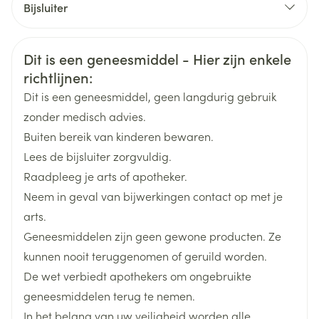
Bijsluiter
Indien Cialis min. 2 x /week gebruikt wordt: 2,5 tot 5
Organisaties
Nederlands
Eli Lilly
Nederlands
Duits
mg per dag
Veiligheidsinformatie
Inname ten minste 30 minuten voor de verwachte
Dit is een geneesmiddel - Hier zijn enkele
Duits
Frans
Frans
Merken
Eli Lilly
richtlijnen:
seksuele activiteit
Dit is een geneesmiddel, geen langdurig gebruik
Breedte
73 mm
Standaarddosis: 5 mg, iedere dag op ongeveer
zonder medisch advies.
hetzelfde tijdstip.
Buiten bereik van kinderen bewaren.
Lengte
96 mm
Lees de bijsluiter zorgvuldig.
Met of zonder voedsel
Raadpleeg je arts of apotheker.
Diepte
43 mm
Neem in geval van bijwerkingen contact op met je
arts.
Hoeveelheid
84
Geneesmiddelen zijn geen gewone producten. Ze
Verpakking
kunnen nooit teruggenomen of geruild worden.
De wet verbiedt apothekers om ongebruikte
Actieve
tadalafil
Ingrediënten
geneesmiddelen terug te nemen.
In het belang van uw veiligheid worden alle