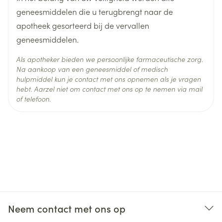
Behoud
Kamertemperatuur (15°C - 25°C)
geneesmiddelen die u terugbrengt naar de
apotheek gesorteerd bij de vervallen
geneesmiddelen.
non-arteritic
anterior ischemic optic neuropathy
Als apotheker bieden we persoonlijke farmaceutische zorg.
Na aankoop van een geneesmiddel of medisch
hulpmiddel kun je contact met ons opnemen als je vragen
hebt. Aarzel niet om contact met ons op te nemen via mail
of telefoon.
Neem contact met ons op