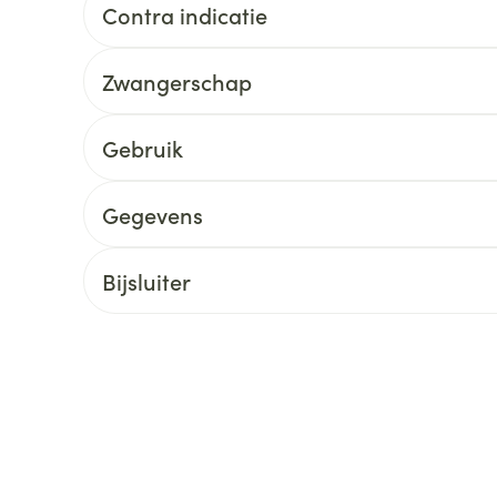
Contra indicatie
ging
Supplementen
Insectenwe
Mondmaskers
middelen
Zwangerschap
ssen
 -
Gebruik
id
d
Gegevens
Bijsluiter
Zelfbruiner
Scheren