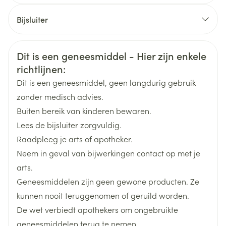
CNK
2896108
bereikt
Bijsluiter
Organisaties
Nederlands
Viatris
Duits
Frans
Veiligheidsinformatie
Dit is een geneesmiddel - Hier zijn enkele
Merken
Viatris
richtlijnen:
Dit is een geneesmiddel, geen langdurig gebruik
Breedte
53 mm
zonder medisch advies.
Buiten bereik van kinderen bewaren.
Lengte
87 mm
Lees de bijsluiter zorgvuldig.
Raadpleeg je arts of apotheker.
Diepte
40 mm
Neem in geval van bijwerkingen contact op met je
arts.
Hoeveelheid
98
Geneesmiddelen zijn geen gewone producten. Ze
Verpakking
kunnen nooit teruggenomen of geruild worden.
De wet verbiedt apothekers om ongebruikte
candesartan cilexetil,
Actieve
Ingrediënten
geneesmiddelen terug te nemen.
hydrochloorthiazide