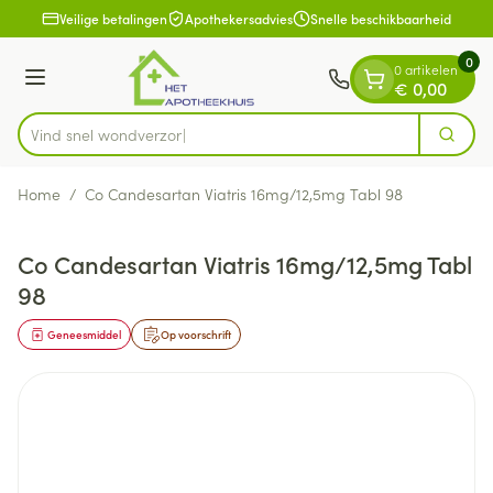
Dia 1 van 1
Ga naar de inhoud
Veilige betalingen
Apothekersadvies
Snelle beschikbaarheid
0
0 artikelen
Menu
€ 0,00
Vind snel w
Zoek
Product, merk, categorie...
Home
/
Co Candesartan Viatris 16mg/12,5mg Tabl 98
Co Candesartan Viatris 16mg/12,5mg Tabl
98
Geneesmiddel
Op voorschrift