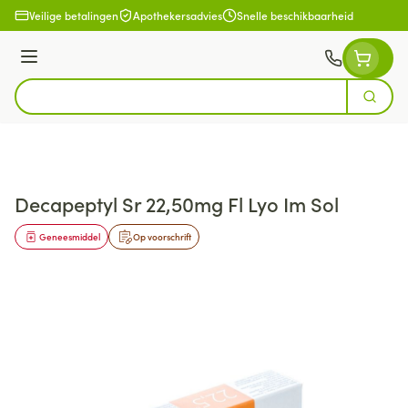
Ga naar de inhoud
Veilige betalingen
Apothekersadvies
Snelle beschikbaarheid
Menu
Zoek
Product, merk, categorie...
Decapeptyl Sr 22,50mg Fl Lyo Im Sol
Geneesmiddel
Op voorschrift