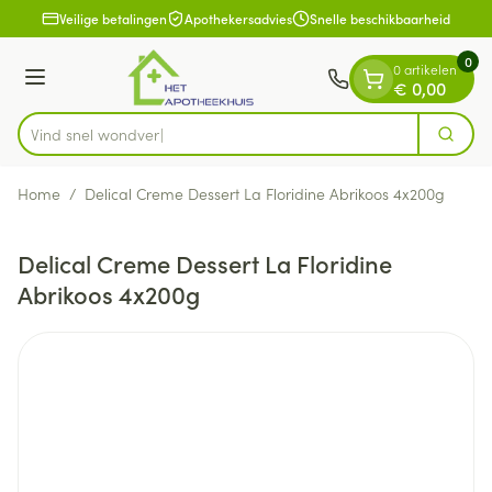
Dia 1 van 1
Ga naar de inhoud
Veilige betalingen
Apothekersadvies
Snelle beschikbaarheid
0
0 artikelen
Menu
€ 0,00
Vind snel
Zoek
Product, merk, categorie...
Home
/
Delical Creme Dessert La Floridine Abrikoos 4x200g
Delical Creme Dessert La Floridine
Abrikoos 4x200g