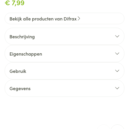
€ 7,99
Bekijk alle producten van Difrax
Beschrijving
Eigenschappen
Gebruik
Handig voor onderwegBevatten geen chemicaliën,
zijn geur- en smaakloos
Gegevens
CNK
3302254
Organisaties
Difrax, OTC solutions