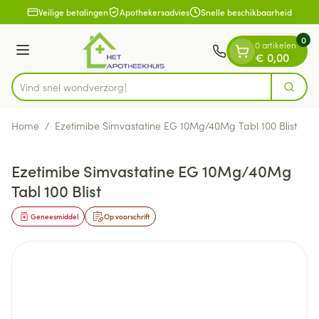
Dia 1 van 1
Ga naar de inhoud
Veilige betalingen
Apothekersadvies
Snelle beschikbaarheid
0
0 artikelen
Menu
€ 0,00
Vind snel wo
Zoek
Product, merk, categorie...
Home
/
Ezetimibe Simvastatine EG 10Mg/40Mg Tabl 100 Blist
Ezetimibe Simvastatine EG 10Mg/40Mg
Tabl 100 Blist
Geneesmiddel
Op voorschrift