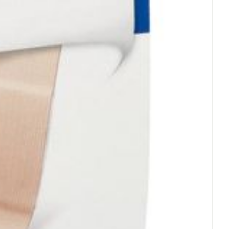
rende
Parfums en
geurproducten
CBD