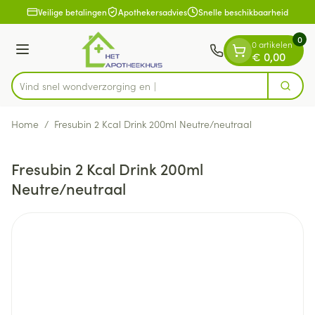
Dia 1 van 1
Ga naar de inhoud
Veilige betalingen
Apothekersadvies
Snelle beschikbaarheid
0
0 artikelen
Menu
€ 0,00
Vind snel wondverzor
Zoek
Product, merk, categorie...
Home
/
Fresubin 2 Kcal Drink 200ml Neutre/neutraal
Fresubin 2 Kcal Drink 200ml
Neutre/neutraal